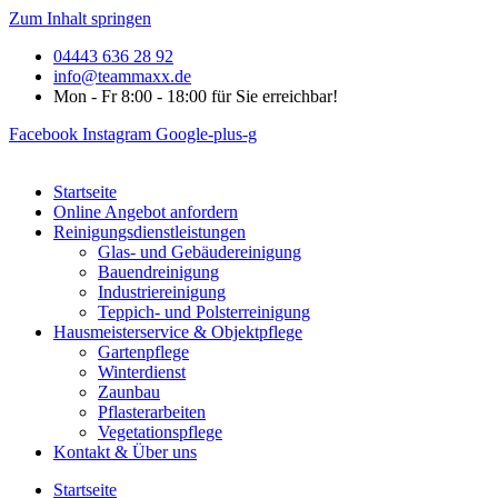
Zum Inhalt springen
04443 636 28 92
info@teammaxx.de
Mon - Fr 8:00 - 18:00 für Sie erreichbar!
Facebook
Instagram
Google-plus-g
Startseite
Online Angebot anfordern
Reinigungsdienstleistungen
Glas- und Gebäudereinigung
Bauendreinigung
Industriereinigung
Teppich- und Polsterreinigung
Hausmeisterservice & Objektpflege
Gartenpflege
Winterdienst
Zaunbau
Pflasterarbeiten
Vegetationspflege
Kontakt & Über uns
Startseite