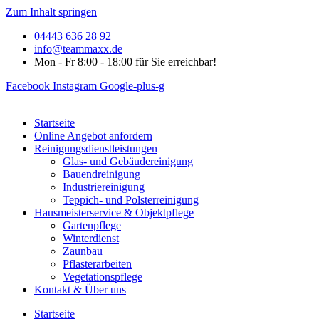
Zum Inhalt springen
04443 636 28 92
info@teammaxx.de
Mon - Fr 8:00 - 18:00 für Sie erreichbar!
Facebook
Instagram
Google-plus-g
Startseite
Online Angebot anfordern
Reinigungsdienstleistungen
Glas- und Gebäudereinigung
Bauendreinigung
Industriereinigung
Teppich- und Polsterreinigung
Hausmeisterservice & Objektpflege
Gartenpflege
Winterdienst
Zaunbau
Pflasterarbeiten
Vegetationspflege
Kontakt & Über uns
Startseite